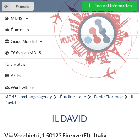
Request Information
Français
MD4S
Étudier
Guide Mondial
Télévision MD4S
J'y étais
Articles
Work with us
MD4S | exchange agency
Étudier: Italie
École Florence
Il
David
IL DAVID
Via Vecchietti, 1 50123 Firenze (FI) - Italia