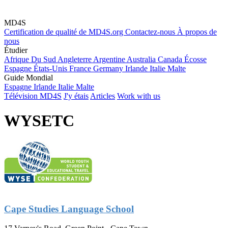
MD4S
Certification de qualité de MD4S.org
Contactez-nous
À propos de
nous
Étudier
Afrique Du Sud
Angleterre
Argentine
Australia
Canada
Écosse
Espagne
États-Unis
France
Germany
Irlande
Italie
Malte
Guide Mondial
Espagne
Irlande
Italie
Malte
Télévision MD4S
J'y étais
Articles
Work with us
WYSETC
Cape Studies Language School