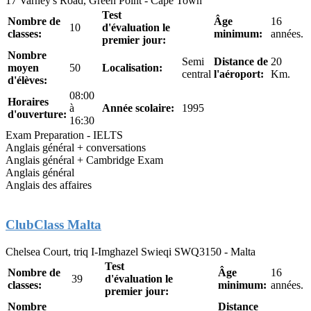
17 Varney's Road, Green Point - Cape Town
Test
Nombre de
Âge
16
10
d'évaluation le
classes:
minimum:
années.
premier jour:
Nombre
Semi
Distance de
20
moyen
50
Localisation:
central
l'aéroport:
Km.
d'élèves:
08:00
Horaires
à
Année scolaire:
1995
d'ouverture:
16:30
Exam Preparation - IELTS
Anglais général + conversations
Anglais général + Cambridge Exam
Anglais général
Anglais des affaires
ClubClass Malta
Chelsea Court, triq I-Imghazel Swieqi SWQ3150 - Malta
Test
Nombre de
Âge
16
39
d'évaluation le
classes:
minimum:
années.
premier jour:
Nombre
Distance