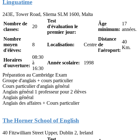
Linguatime
243E, Tower Road, Sliema SLM 1600, Malta
Test
Nombre de
Âge
17
20
d'évaluation le
classes:
minimum:
années.
premier jour:
Nombre
Distance
40
moyen
8
Localisation:
Centre
de
Km.
d'élèves:
l'aéroport:
08:30
Horaires
à
Année scolaire:
1998
d'ouverture:
16:30
Préparation au Cambridge Exam
Groupe d'anglais + cours particulier
Cours particulier d'anglais général
Anglais général 1 professeur pour 2 élèves
Anglais général
Anglais des affaires + Cours particulier
The Horner School of English
40 Fitzwilliam Street Upper, Dublin 2, Ireland
Test