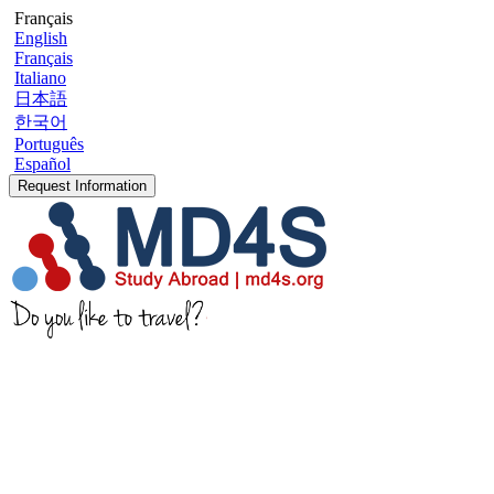
Français
English
Français
Italiano
日本語
한국어
Português
Español
Request Information