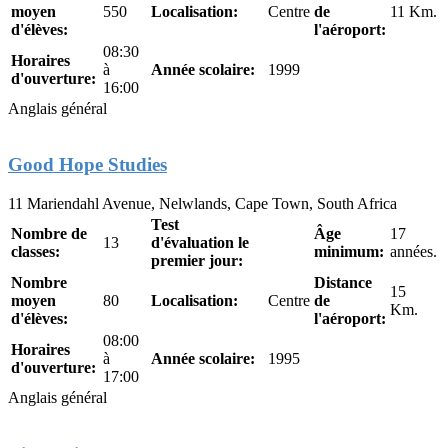
moyen
550
Localisation:
Centre
de
11 Km.
d'élèves:
l'aéroport:
08:30
Horaires
à
Année scolaire:
1999
d'ouverture:
16:00
Anglais général
Good Hope Studies
11 Mariendahl Avenue, Nelwlands, Cape Town, South Africa
Test
Nombre de
Âge
17
13
d'évaluation le
classes:
minimum:
années.
premier jour:
Nombre
Distance
15
moyen
80
Localisation:
Centre
de
Km.
d'élèves:
l'aéroport:
08:00
Horaires
à
Année scolaire:
1995
d'ouverture:
17:00
Anglais général